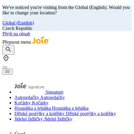
We've noticed you're visiting from the Global (English). Would you
like to change your location?
Global (English)
Czech Republic
Přejít na obsah
Přepnout menu
Signature
Autosedačky
Autosedačky
Kočárky
Kočárky
Houpátka a lehátka
Houpátka a lehátka
Dětské postýlky a kolébky
Dětské postýlky a kolébky
Jídelní židličky
Jídelní židličky
Úvod