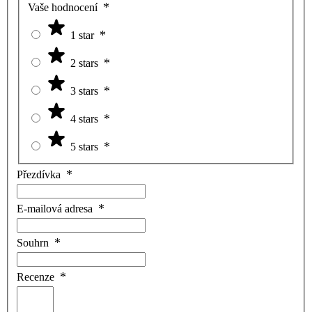
Vaše hodnocení
1 star
2 stars
3 stars
4 stars
5 stars
Přezdívka
E-mailová adresa
Souhrn
Recenze