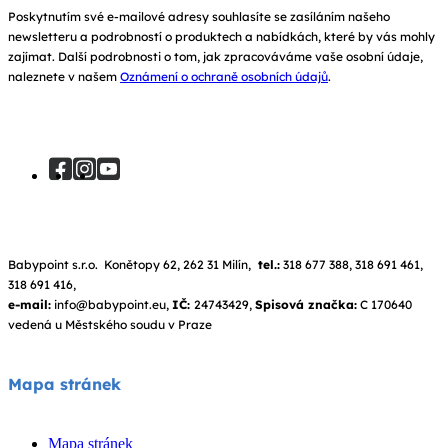
Poskytnutím své e-mailové adresy souhlasíte se zasíláním našeho
newsletteru a podrobností o produktech a nabídkách, které by vás mohly
zajímat. Další podrobnosti o tom, jak zpracováváme vaše osobní údaje,
naleznete v našem
Oznámení o ochraně osobních údajů
.
Babypoint s.r.o. Konětopy 62, 262 31 Milín,
tel.:
318 677 388, 318 691 461,
318 691 416,
e-mail:
info@babypoint.eu,
IČ:
24743429,
Spisová značka:
C 170640
vedená u Městského soudu v Praze
Mapa stránek
Mapa stránek