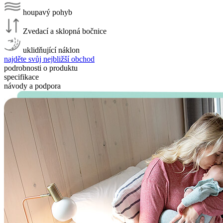
houpavý pohyb
Zvedací a sklopná bočnice
uklidňující náklon
najděte svůj nejbližší obchod
podrobnosti o produktu
specifikace
návody a podpora