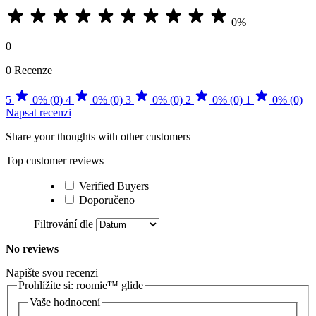
0%
0
0 Recenze
5
0% (0)
4
0% (0)
3
0% (0)
2
0% (0)
1
0% (0)
Napsat recenzi
Share your thoughts with other customers
Top customer reviews
Verified Buyers
Doporučeno
Filtrování dle
No reviews
Napište svou recenzi
Prohlížíte si:
roomie™ glide
Vaše hodnocení