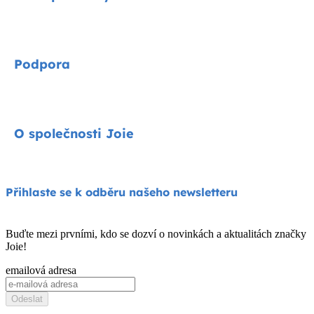
Signature
Podpora
Cycle kolekce
Autosedačky
Kontakty
O společnosti Joie
Kočárky
FAQ
Jídelní židličky
Podpora produktů
O nás
Přihlaste se k odběru našeho newsletteru
Houpátka a lehátka
Kompatibilita produktů
Zeptejte se na i-Size
Dětské postýlky a kolébky
Buďte mezi prvními, kdo se dozví o novinkách a aktualitách značky
Záruka
Joie!
Ocenění
Návod k obsluze
emailová adresa
Najít obchody
Mapa stránek
Odeslat
Zaregistrujte svůj výrobek