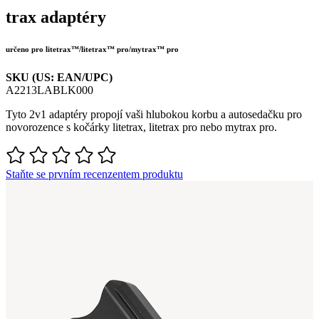
trax adaptéry
určeno pro litetrax™/litetrax™ pro/mytrax™ pro
SKU (US: EAN/UPC)
A2213LABLK000
Tyto 2v1
adaptéry
propojí
vaši
hlubokou
korbu
a
autosedačku
pro
novorozence
s
kočárky
litetrax
,
litetrax
pro
nebo
mytrax
pro.
Staňte se prvním recenzentem produktu