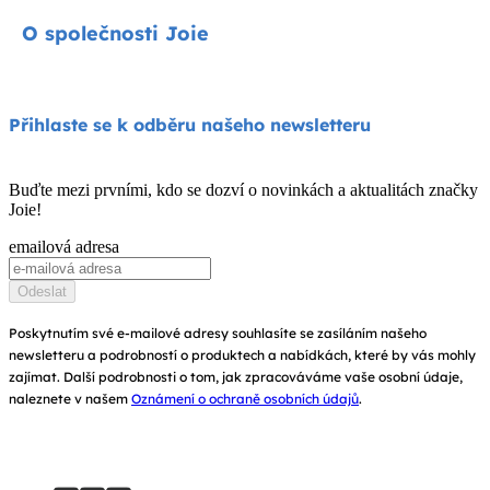
Kontakty
O společnosti Joie
Kočárky
FAQ
Jídelní židličky
Podpora produktů
O nás
Přihlaste se k odběru našeho newsletteru
Houpátka a lehátka
Kompatibilita produktů
Zeptejte se na i-Size
Dětské postýlky a kolébky
Buďte mezi prvními, kdo se dozví o novinkách a aktualitách značky
Záruka
Joie!
Ocenění
Návod k obsluze
emailová adresa
Najít obchody
Mapa stránek
Odeslat
Zaregistrujte svůj výrobek
Poskytnutím své e-mailové adresy souhlasíte se zasíláním našeho
newsletteru a podrobností o produktech a nabídkách, které by vás mohly
zajímat. Další podrobnosti o tom, jak zpracováváme vaše osobní údaje,
naleznete v našem
Oznámení o ochraně osobních údajů
.