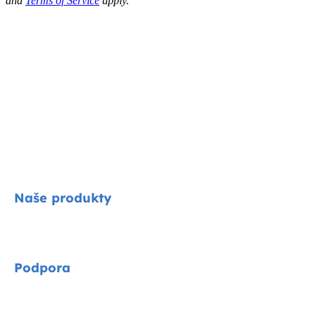
and
Terms of Service
apply.
Naše produkty
Signature
Podpora
Cycle kolekce
Autosedačky