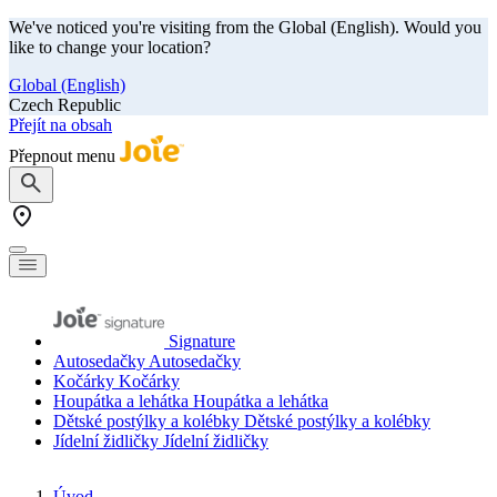
We've noticed you're visiting from the Global (English). Would you
like to change your location?
Global (English)
Czech Republic
Přejít na obsah
Přepnout menu
Signature
Autosedačky
Autosedačky
Kočárky
Kočárky
Houpátka a lehátka
Houpátka a lehátka
Dětské postýlky a kolébky
Dětské postýlky a kolébky
Jídelní židličky
Jídelní židličky
Úvod