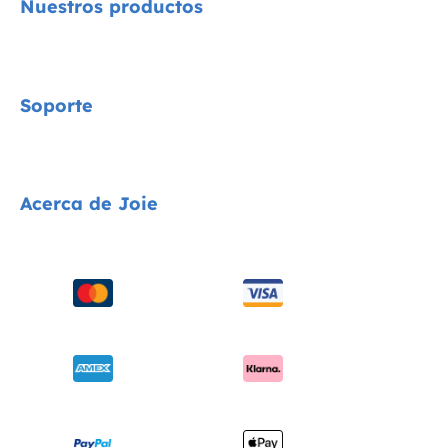
Nuestros productos
Signature
Soporte
Cycle Collection
Sillas de coche
Contacta con nosotros
Acerca de Joie
Cochecitos
Preguntas frecuentes
Tronas
Compatibilidad de los productos
Quiénes somos
Columpios y hamacas
Envíos y devoluciones
solicita i-Size
Cunas
Garantía
Premios
Portabebés
Manuales de instrucciones
Buscar tiendas
Sitemap