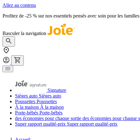
Allez au contenu
Profitez de -25 % sur nos essentiels pensés avec soin pour les familles
Basculer la navigation
Signature
Sièges auto
Sièges auto
Poussettes
Poussettes
À la maison
À la maison
Porte-bébés
Porte-bébés
des économies pour chaque sortie
des économies pour chaque s
Super rapport qualité-prix
Super rapport qualité-prix
Accueil