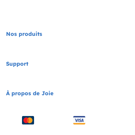
Nos produits
Signature
Support
Cycle Collection
Sièges auto
Contact
À propos de Joie
Poussettes
FAQ
Chaises hautes
Assistance produit
À propos de nous
Balancelles et transats
Compatibilité des produits
Distinctions