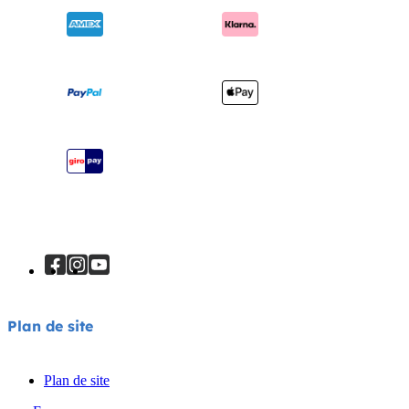
Lits de voyage
Mises à jour du produit
Trouver un magasin
Porte-bébés
Expédition et retours
Enregistrez votre produit
Garantie
Manuels d’utilisation
Plan du site
Plan de site
Plan de site