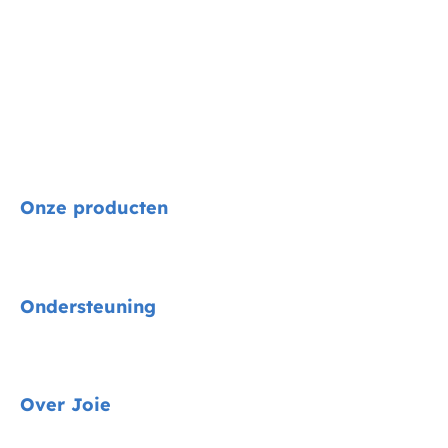
Onze producten
Signature
Ondersteuning
Autostoelen
Kinderwagens
Gids voor voertuigmontage
Over Joie
Kinderstoelen
Contact