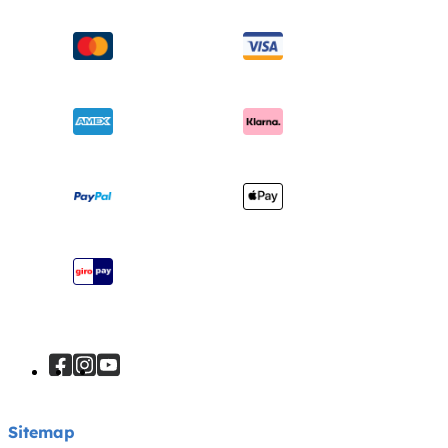
Schommel & wipstoelen
FAQ
Over ons
Wiegen & ledikanten
Productondersteuning
Vragen over i-Size
Draagzakken
Compatibele producten
Onderscheidingen
Verzending en retourzendingen
Winkels vinden
Garantie
Je product registreren
Handleiding
Sitemap
Sitemap