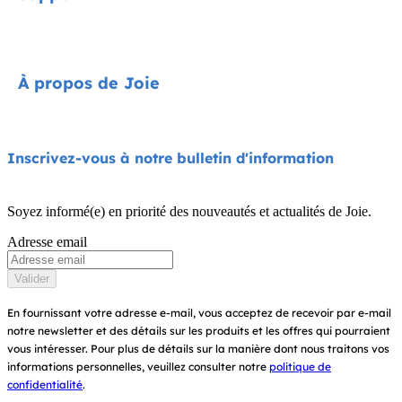
Cycle Collection
Sièges-auto
Contact
À propos de Joie
Poussettes
FAQ
Chaises hautes
Assistance produit
À propos de nous
Inscrivez-vous à notre bulletin d'information
Balancelles et transats
Compatibilité des produits
Exigez la norme i-Size
Lit de voyage et cododo
Soyez informé(e) en priorité des nouveautés et actualités de Joie.
Garantie
Récompenses
Adresse email
Porte-bébés
Manuels d’utilisation
Trouver un magasin
Valider
Plan du site
Enregistrez votre produit
En fournissant votre adresse e-mail, vous acceptez de recevoir par e-mail
notre newsletter et des détails sur les produits et les offres qui pourraient
vous intéresser.
Pour plus de détails sur la manière dont nous traitons vos
informations personnelles, veuillez consulter notre
politique de
confidentialité
.