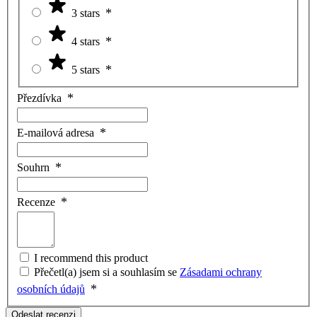
3 stars
4 stars
5 stars
Přezdívka
E-mailová adresa
Souhrn
Recenze
I recommend this product
Přečetl(a) jsem si a souhlasím se
Zásadami ochrany
osobních údajů
Odeslat recenzi