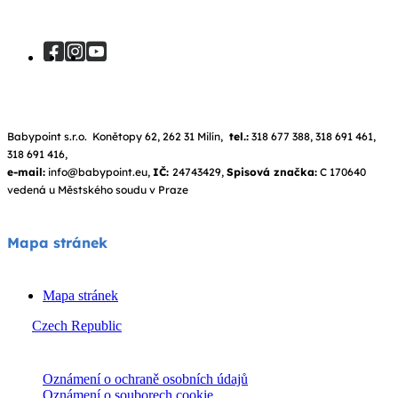
Babypoint s.r.o. Konětopy 62, 262 31 Milín,
tel.:
318 677 388, 318 691 461,
318 691 416,
e-mail:
info@babypoint.eu,
IČ:
24743429,
Spisová značka:
C 170640
vedená u Městského soudu v Praze
Mapa stránek
Mapa stránek
Czech Republic
© Joie 2026 | všechna práva vyhrazena.
Oznámení o ochraně osobních údajů
Oznámení o souborech cookie