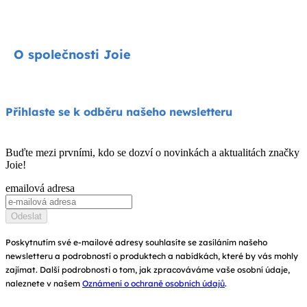
Cycle kolekce
Autosedačky
Kontakty
O společnosti Joie
Kočárky
FAQ
Jídelní židličky
Podpora produktů
O nás
Přihlaste se k odběru našeho newsletteru
Houpátka a lehátka
Kompatibilita produktů
Zeptejte se na i-Size
Dětské postýlky a kolébky
Buďte mezi prvními, kdo se dozví o novinkách a aktualitách značky
Záruka
Joie!
Ocenění
Návod k obsluze
emailová adresa
Najít obchody
Mapa stránek
Odeslat
Zaregistrujte svůj výrobek
Poskytnutím své e-mailové adresy souhlasíte se zasíláním našeho
newsletteru a podrobností o produktech a nabídkách, které by vás mohly
zajímat. Další podrobnosti o tom, jak zpracováváme vaše osobní údaje,
naleznete v našem
Oznámení o ochraně osobních údajů
.