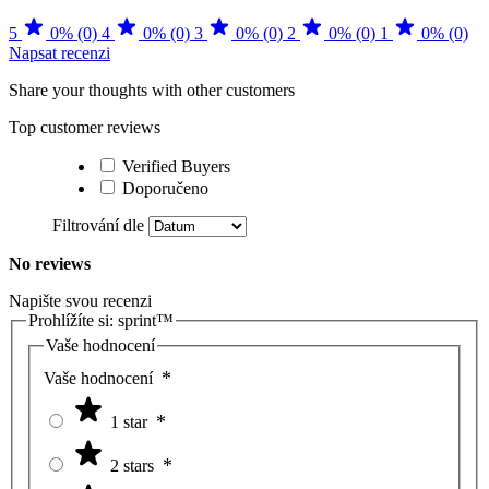
5
0% (0)
4
0% (0)
3
0% (0)
2
0% (0)
1
0% (0)
Napsat recenzi
Share your thoughts with other customers
Top customer reviews
Verified Buyers
Doporučeno
Filtrování dle
No reviews
Napište svou recenzi
Prohlížíte si:
sprint™
Vaše hodnocení
Vaše hodnocení
1 star
2 stars