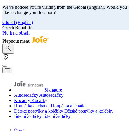
We've noticed you're visiting from the Global (English). Would you
like to change your location?
Global (English)
Czech Republic
Přejít na obsah
Přepnout menu
Signature
Autosedačky
Autosedačky
Kočárky
Kočárky
Houpátka a lehátka
Houpátka a lehátka
Dětské postýlky a kolébky
Dětské postýlky a kolébky
Jídelní židličky
Jídelní židličky
Úvod