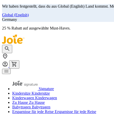
Wir haben festgestellt, dass du aus Global (English) Land kommst. M
Global (English)
Germany
Zum Inhalt springen
25 % Rabatt auf ausgewählte Must-Haves.
Jetzt shoppen
Navigation umschalten
Signature
Kindersitze
Kindersitze
Kinderwagen
Kinderwagen
Zu Hause
Zu Hause
Babytragen
Babytragen
Ersparnisse für jede Reise
Ersparnisse für jede Reise