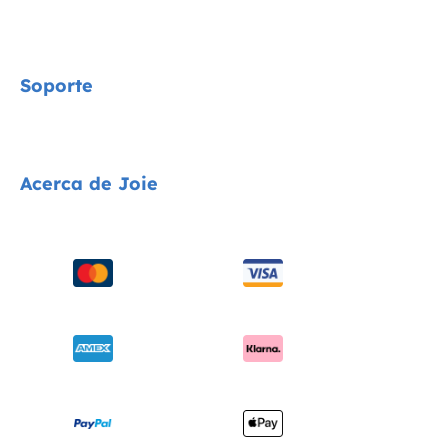
Signature
Soporte
Cycle Collection
Sillas de coche
Contacta con nosotros
Acerca de Joie
Cochecitos
Preguntas frecuentes
Tronas
Compatibilidad de los productos
Quiénes somos
Columpios y hamacas
Envíos y devoluciones
solicita i-Size
Cunas
Garantía
Premios
Portabebés
Manuales de instrucciones
Buscar tiendas
Sitemap
Registra tu producto