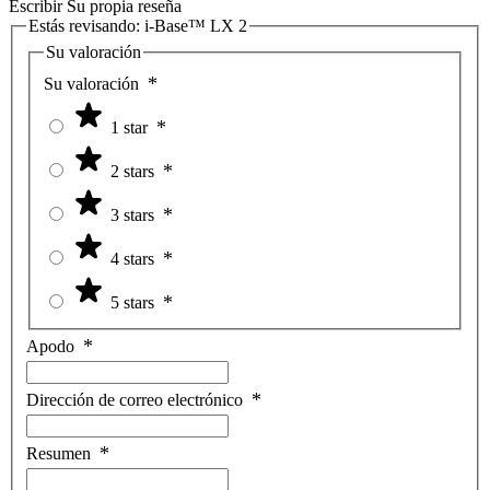
Escribir Su propia reseña
Estás revisando:
i-Base™ LX 2
Su valoración
Su valoración
1 star
2 stars
3 stars
4 stars
5 stars
Apodo
Dirección de correo electrónico
Resumen