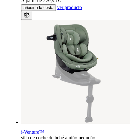
A partir de
229,95 €
ver producto
añadir a la cesta
i-Venture™
silla de coche de bebé a niño pequeño