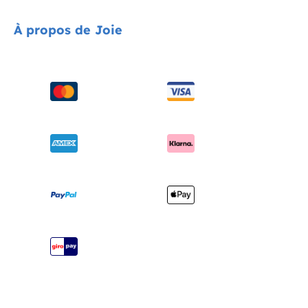
Sièges auto
Contact
À propos de Joie
Poussettes
FAQ
Chaises hautes
Assistance produit
À propos de nous
Balancelles et transats
Compatibilité des produits
Distinctions
Lits de voyage
Mises à jour du produit
Trouver un magasin
Porte-bébés
Expédition et retours
Enregistrez votre produit
Garantie
Manuels d’utilisation
Plan du site