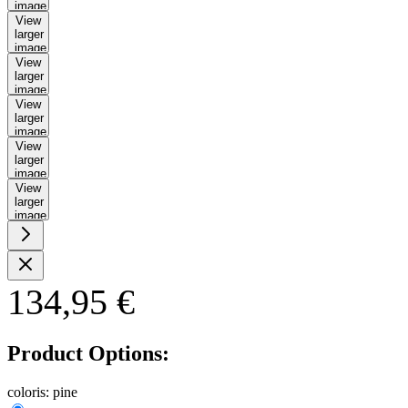
image
View
larger
image
View
larger
image
View
larger
image
View
larger
image
View
larger
image
134,95 €
Product Options:
coloris:
pine