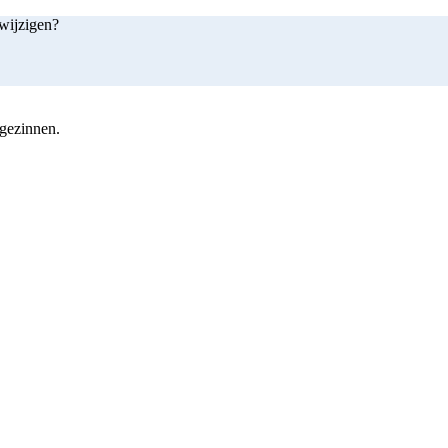
 wijzigen?
 gezinnen.
shop nu