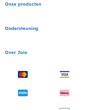
Onze producten
Signature
Ondersteuning
Autostoelen
Kinderwagens
Gids voor voertuigmontage
Over Joie
Kinderstoelen
Contact
Schommel & wipstoelen
FAQ
Over ons
Wiegen & ledikanten
Productondersteuning
Vragen over i-Size
Draagzakken
Compatibele producten
Onderscheidingen
Verzending en retourzendingen
Winkels vinden