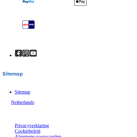
Garantie
Je product registreren
Handleiding
Sitemap
Sitemap
Sitemap
Netherlands
© Joie 2026 | alle rechten voorbehouden.
Privacyverklaring
Cookiebeleid
Algemene voorwaarden