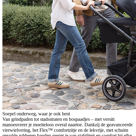
Soepel onderweg, waar je ook bent
Van grindpaden tot stadsstraten en bospaadjes – met versiti
manoeuvreer je moeiteloos overal naartoe. Dankzij de geavanceerde
vierwielvering, het Flex™ comfortzitje en de lekvrije, met schuim
gevulde rubberen banden geniet je van stabiliteit en comfort bij elke