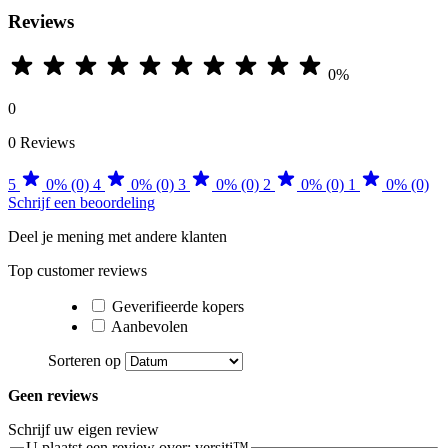
Reviews
0%
0
0 Reviews
5
0% (0)
4
0% (0)
3
0% (0)
2
0% (0)
1
0% (0)
Schrijf een beoordeling
Deel je mening met andere klanten
Top customer reviews
Geverifieerde kopers
Aanbevolen
Sorteren op
Geen reviews
Schrijf uw eigen review
U plaatst een review over:
versiti™