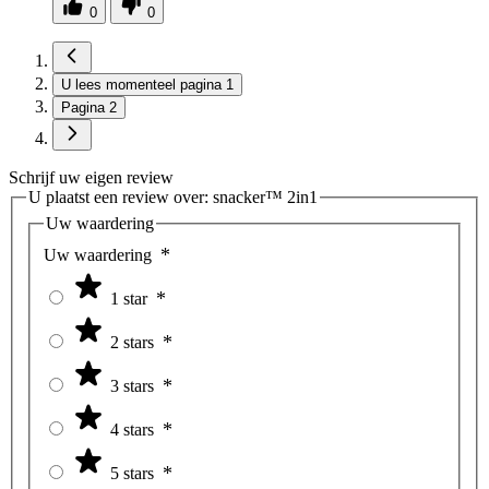
0
0
U lees momenteel pagina
1
Pagina
2
Schrijf uw eigen review
U plaatst een review over:
snacker™ 2in1
Uw waardering
Uw waardering
1 star
2 stars
3 stars
4 stars
5 stars