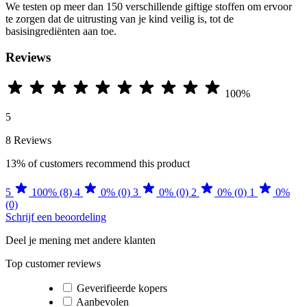
We testen op meer dan 150 verschillende giftige stoffen om ervoor
te zorgen dat de uitrusting van je kind veilig is, tot de
basisingrediënten aan toe.
Reviews
100%
5
8 Reviews
13%
of customers recommend this product
5
100% (8)
4
0% (0)
3
0% (0)
2
0% (0)
1
0%
(0)
Schrijf een beoordeling
Deel je mening met andere klanten
Top customer reviews
Geverifieerde kopers
Aanbevolen