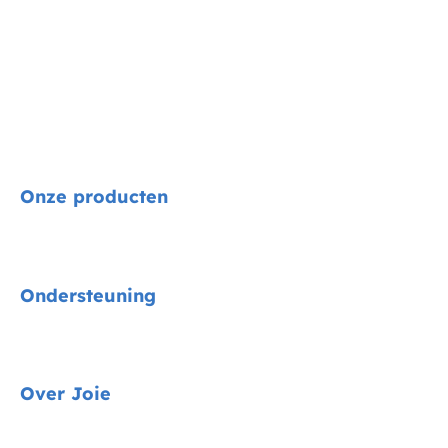
Onze producten
Signature
Ondersteuning
Autostoelen
Kinderwagens
Gids voor voertuigmontage
Over Joie
Kinderstoelen
Contact
Schommel & wipstoelen