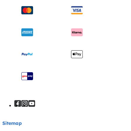
FAQ
Over ons
Wiegen & ledikanten
Productondersteuning
Vragen over i-Size
Draagzakken
Compatibele producten
Onderscheidingen
Verzending en retourzendingen
Winkels vinden
Garantie
Je product registreren
Handleiding
Sitemap
Sitemap