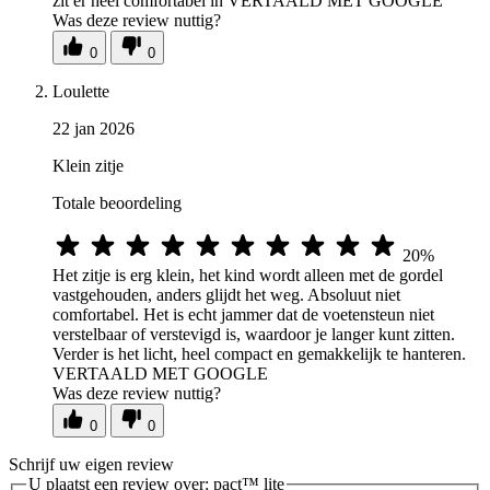
zit er heel comfortabel in VERTAALD MET GOOGLE
Was deze review nuttig?
0
0
Loulette
22 jan 2026
Klein zitje
Totale beoordeling
20%
Het zitje is erg klein, het kind wordt alleen met de gordel
vastgehouden, anders glijdt het weg. Absoluut niet
comfortabel. Het is echt jammer dat de voetensteun niet
verstelbaar of verstevigd is, waardoor je langer kunt zitten.
Verder is het licht, heel compact en gemakkelijk te hanteren.
VERTAALD MET GOOGLE
Was deze review nuttig?
0
0
Schrijf uw eigen review
U plaatst een review over:
pact™ lite