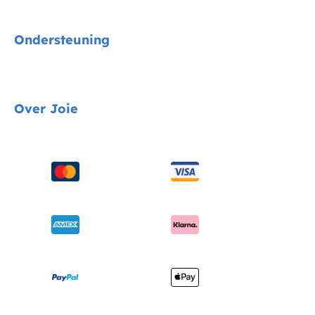
Signature
Ondersteuning
Autostoelen
Kinderwagens
Gids voor voertuigmontage
Over Joie
Kinderstoelen
Contact
Schommel & wipstoelen
FAQ
Over ons
Wiegen & ledikanten
Productondersteuning
Vragen over i-Size
Draagzakken
Compatibele producten
Onderscheidingen
Verzending en retourzendingen
Winkels vinden
Garantie
Je product registreren
Handleiding