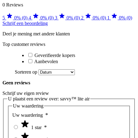
0 Reviews
5
0% (0)
4
0% (0)
3
0% (0)
2
0% (0)
1
0% (0)
Schrijf een beoordeling
Deel je mening met andere klanten
Top customer reviews
Geverifieerde kopers
Aanbevolen
Sorteren op
Geen reviews
Schrijf uw eigen review
U plaatst een review over:
savvy™ lite air
Uw waardering
Uw waardering
1 star