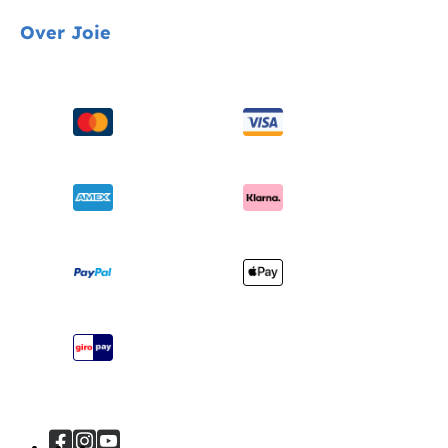
Gids voor voertuigmontage
Over Joie
Kinderstoelen
Contact
Schommel & wipstoelen
FAQ
Over ons
Wiegen & ledikanten
Productondersteuning
Vragen over i-Size
Draagzakken
Compatibele producten
Onderscheidingen
Verzending en retourzendingen
Winkels vinden
Garantie
Je product registreren
Handleiding
Sitemap