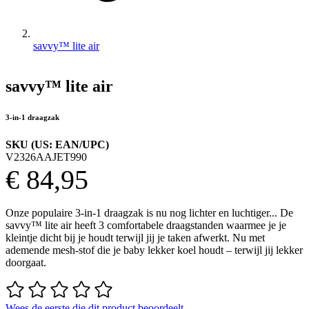
savvy™ lite air
savvy™ lite air
3-in-1 draagzak
SKU (US: EAN/UPC)
V2326AAJET990
€ 84,95
Onze populaire 3-in-1 draagzak is nu nog lichter en luchtiger... De
savvy™ lite air heeft 3 comfortabele draagstanden waarmee je je
kleintje dicht bij je houdt terwijl jij je taken afwerkt. Nu met
ademende mesh-stof die je baby lekker koel houdt – terwijl jij lekker
doorgaat.
Wees de eerste die dit product beoordeelt