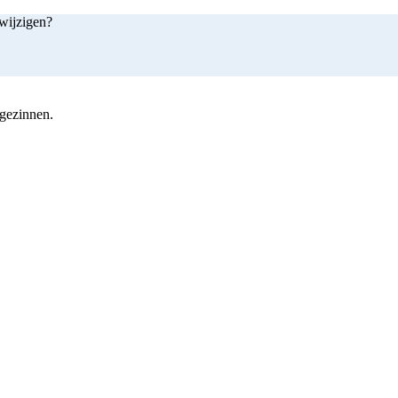
 wijzigen?
 gezinnen.
shop nu