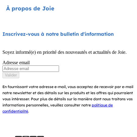
Contact
À propos de Joie
Poussettes
FAQ
Chaises hautes
Assistance produit
À propos de nous
Inscrivez-vous à notre bulletin d'information
Balancelles et transats
Compatibilité des produits
Exigez la norme i-Size
Lit de voyage et cododo
Soyez informé(e) en priorité des nouveautés et actualités de Joie.
Garantie
Récompenses
Adresse email
Porte-bébés
Manuels d’utilisation
Trouver un magasin
Valider
Plan du site
Enregistrez votre produit
En fournissant votre adresse e-mail, vous acceptez de recevoir par e-mail
notre newsletter et des détails sur les produits et les offres qui pourraient
vous intéresser.
Pour plus de détails sur la manière dont nous traitons vos
informations personnelles, veuillez consulter notre
politique de
confidentialité
.