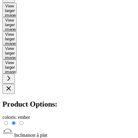
View
larger
image
View
larger
image
View
larger
image
View
larger
image
View
larger
image
Product Options:
coloris:
ember
Inclinaison à plat