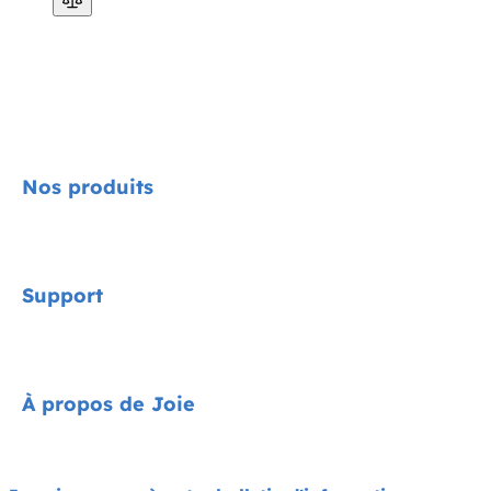
Nos produits
Signature
Support
Cycle Collection
Sièges-auto
Contact
À propos de Joie
Poussettes
FAQ
Chaises hautes
Assistance produit
À propos de nous