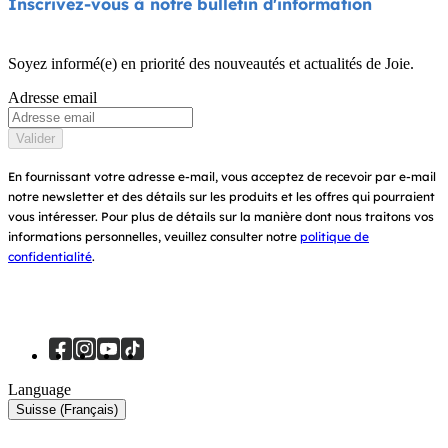
Inscrivez-vous à notre bulletin d'information
Balancelles et transats
Compatibilité des produits
Exigez la norme i-Size
Lit de voyage et cododo
Soyez informé(e) en priorité des nouveautés et actualités de Joie.
Garantie
Récompenses
Adresse email
Porte-bébés
Manuels d’utilisation
Trouver un magasin
Valider
Plan du site
Enregistrez votre produit
En fournissant votre adresse e-mail, vous acceptez de recevoir par e-mail
notre newsletter et des détails sur les produits et les offres qui pourraient
vous intéresser.
Pour plus de détails sur la manière dont nous traitons vos
informations personnelles, veuillez consulter notre
politique de
confidentialité
.
Language
Suisse (Français)