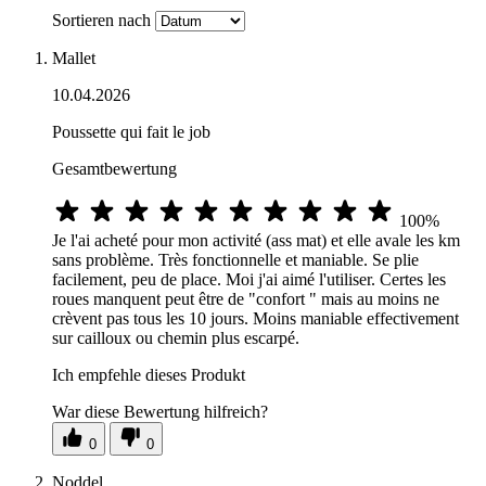
Sortieren nach
Mallet
10.04.2026
Poussette qui fait le job
Gesamtbewertung
100%
Je l'ai acheté pour mon activité (ass mat) et elle avale les km
sans problème. Très fonctionnelle et maniable. Se plie
facilement, peu de place. Moi j'ai aimé l'utiliser. Certes les
roues manquent peut être de "confort " mais au moins ne
crèvent pas tous les 10 jours. Moins maniable effectivement
sur cailloux ou chemin plus escarpé.
Ich empfehle dieses Produkt
War diese Bewertung hilfreich?
0
0
Noddel