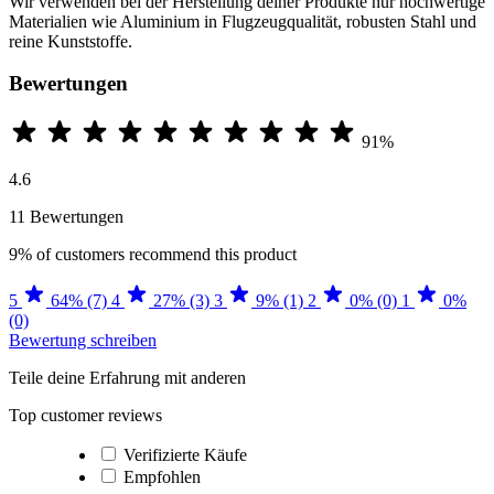
Wir verwenden bei der Herstellung deiner Produkte nur hochwertige
Materialien wie Aluminium in Flugzeugqualität, robusten Stahl und
reine Kunststoffe.
Bewertungen
91%
4.6
11 Bewertungen
9%
of customers recommend this product
5
64% (7)
4
27% (3)
3
9% (1)
2
0% (0)
1
0%
(0)
Bewertung schreiben
Teile deine Erfahrung mit anderen
Top customer reviews
Verifizierte Käufe
Empfohlen