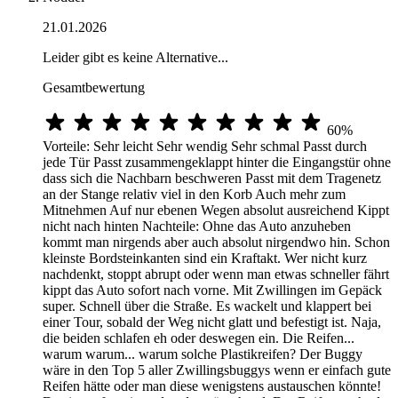
21.01.2026
Leider gibt es keine Alternative...
Gesamtbewertung
60%
Vorteile: Sehr leicht Sehr wendig Sehr schmal Passt durch
jede Tür Passt zusammengeklappt hinter die Eingangstür ohne
dass sich die Nachbarn beschweren Passt mit dem Tragenetz
an der Stange relativ viel in den Korb Auch mehr zum
Mitnehmen Auf nur ebenen Wegen absolut ausreichend Kippt
nicht nach hinten Nachteile: Ohne das Auto anzuheben
kommt man nirgends aber auch absolut nirgendwo hin. Schon
kleinste Bordsteinkanten sind ein Kraftakt. Wer nicht kurz
nachdenkt, stoppt abrupt oder wenn man etwas schneller fährt
kippt das Auto sofort nach vorne. Mit Zwillingen im Gepäck
super. Schnell über die Straße. Es wackelt und klappert bei
einer Tour, sobald der Weg nicht glatt und befestigt ist. Naja,
die beiden schlafen eh oder deswegen ein. Die Reifen...
warum warum... warum solche Plastikreifen? Der Buggy
wäre in den Top 5 aller Zwillingsbuggys wenn er einfach gute
Reifen hätte oder man diese wenigstens austauschen könnte!