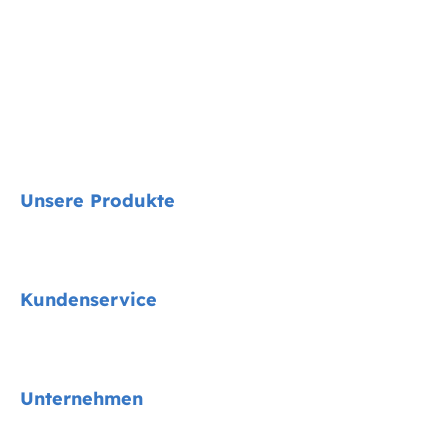
Unsere Produkte
Signature
Kundenservice
Cycle Collektion
Kindersitze
Kontakt
Unternehmen
Kinderwagen
FAQs