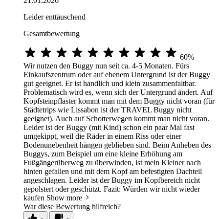
21.01.2026
Leider enttäuschend
Gesamtbewertung
60%
Wir nutzen den Buggy nun seit ca. 4-5 Monaten. Fürs
Einkaufszentrum oder auf ebenem Untergrund ist der Buggy
gut geeignet. Er ist handlich und klein zusammenfaltbar.
Problematisch wird es, wenn sich der Untergrund ändert. Auf
Kopfsteinpflaster kommt man mit dem Buggy nicht voran (für
Städtetrips wie Lissabon ist der TRAVEL Buggy nicht
geeignet). Auch auf Schotterwegen kommt man nicht voran.
Leider ist der Buggy (mit Kind) schon ein paar Mal fast
umgekippt, weil die Räder in einem Riss oder einer
Bodenunebenheit hängen geblieben sind. Beim Anheben des
Buggys, zum Beispiel um eine kleine Erhöhung am
Fußgängerüberweg zu überwinden, ist mein Kleiner nach
hinten gefallen und mit dem Kopf am befestigten Dachteil
angeschlagen. Leider ist der Buggy im Kopfbereich nicht
gepolstert oder geschützt. Fazit: Würden wir nicht wieder
kaufen
Show more
War diese Bewertung hilfreich?