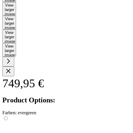
image
View
larger
image
View
larger
image
View
larger
image
View
larger
image
749,95 €
Product Options:
Farben:
evergreen