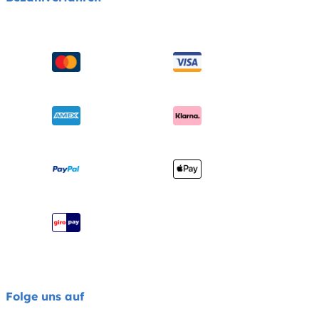
Schaukeln & Wippen
Handbücher & mehr
Sicherheitsnormen
Babybetten
Versand & Retoure
Auszeichnungen
Babytragen
Garantie
Händlersuche
Benutzerhandbuch
Produktregistrierung
Seitenübersicht
Impressum
Joie Signature Katalog
Joie Katalog
Folge uns auf