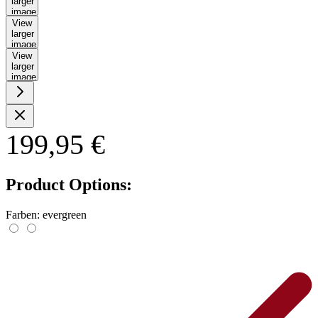
larger
image
View
larger
image
View
larger
image
199,95 €
Product Options:
Farben:
evergreen