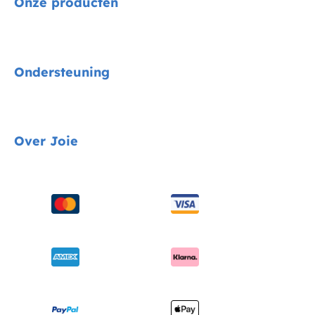
Onze producten
Signature
Ondersteuning
Autostoelen
Kinderwagens
Gids voor voertuigmontage
Over Joie
Kinderstoelen
Contact
Schommel & wipstoelen
FAQ
Over ons
Wiegen & ledikanten
Productondersteuning
Vragen over i-Size
Draagzakken
Compatibele producten
Onderscheidingen
Verzending en retourzendingen
Winkels vinden
Garantie