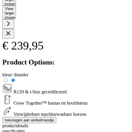
image
View
larger
image
€ 239,95
Product Options:
kleur:
thunder
R129 & i-Size gecertificeerd
Grow Together™ harnas en hoofdsteun
Verwijderbare machinewasbare hoezen
toevoegen aan winkelmandje
productdetails
specificaties