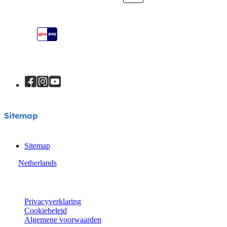
Je product registreren
Handleiding
Sitemap
Sitemap
Sitemap
Netherlands
© Joie 2026 | alle rechten voorbehouden.
Privacyverklaring
Cookiebeleid
Algemene voorwaarden