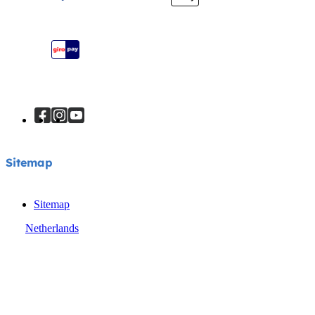
Je product registreren
Handleiding
Sitemap
Sitemap
Sitemap
Netherlands
© Joie 2026 | alle rechten voorbehouden.
Privacyverklaring
Cookiebeleid
Algemene voorwaarden