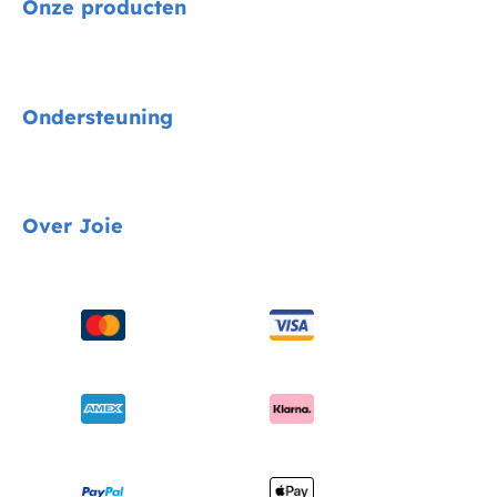
Onze producten
Signature
Ondersteuning
Autostoelen
Kinderwagens
Gids voor voertuigmontage
Over Joie
Kinderstoelen
Contact
Schommel & wipstoelen
FAQ
Over ons
Wiegen & ledikanten
Productondersteuning
Vragen over i-Size
Draagzakken
Compatibele producten
Onderscheidingen
Verzending en retourzendingen
Winkels vinden
Garantie