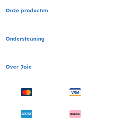
Onze producten
Signature
Ondersteuning
Autostoelen
Kinderwagens
Gids voor voertuigmontage
Over Joie
Kinderstoelen
Contact
Schommel & wipstoelen
FAQ
Over ons
Wiegen & ledikanten
Productondersteuning
Vragen over i-Size
Draagzakken
Compatibele producten
Onderscheidingen
Verzending en retourzendingen
Winkels vinden