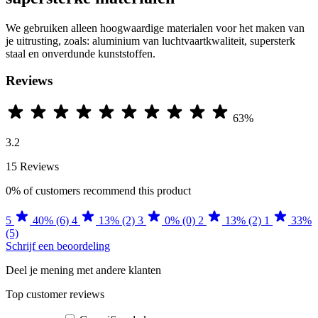
We gebruiken alleen hoogwaardige materialen voor het maken van
je uitrusting, zoals: aluminium van luchtvaartkwaliteit, supersterk
staal en onverdunde kunststoffen.
Reviews
63%
3.2
15 Reviews
0%
of customers recommend this product
5
40% (6)
4
13% (2)
3
0% (0)
2
13% (2)
1
33%
(5)
Schrijf een beoordeling
Deel je mening met andere klanten
Top customer reviews