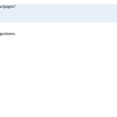
 wijzigen?
 gezinnen.
shop nu