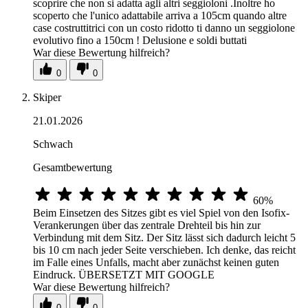
scoprire che non si adatta agli altri seggioloni .Inoltre ho
scoperto che l'unico adattabile arriva a 105cm quando altre
case costruttitrici con un costo ridotto ti danno un seggiolone
evolutivo fino a 150cm ! Delusione e soldi buttati
War diese Bewertung hilfreich?
0
0
Skiper
21.01.2026
Schwach
Gesamtbewertung
60%
Beim Einsetzen des Sitzes gibt es viel Spiel von den Isofix-
Verankerungen über das zentrale Drehteil bis hin zur
Verbindung mit dem Sitz. Der Sitz lässt sich dadurch leicht 5
bis 10 cm nach jeder Seite verschieben. Ich denke, das reicht
im Falle eines Unfalls, macht aber zunächst keinen guten
Eindruck. ÜBERSETZT MIT GOOGLE
War diese Bewertung hilfreich?
0
0