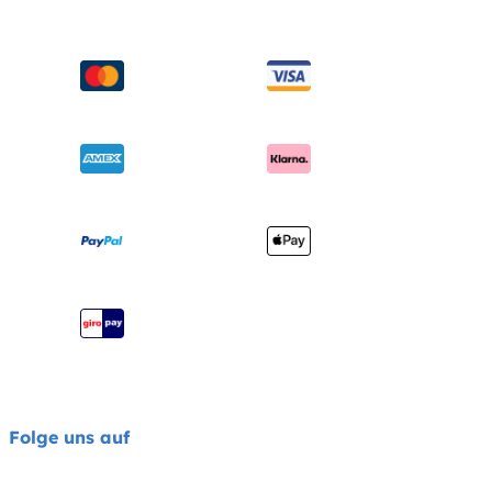
Handbücher & mehr
Sicherheitsnormen
Babybetten
Versand & Retoure
Auszeichnungen
Babytragen
Garantie
Händlersuche
Benutzerhandbuch
Produktregistrierung
Seitenübersicht
Impressum
Joie Signature Katalog
Joie Katalog
Folge uns auf