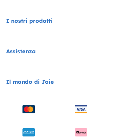
I nostri prodotti
Signature
Assistenza
Collezione Cycle
Encore System
Contatti
Il mondo di Joie
Seggiolini auto
FAQ
Passeggini
Compatibilità dei prodotti
Chi siamo
Seggioloni
Spedizione e resi
Chiedi i-Size
Sdraiette e altalene
Garanzia
Riconoscimenti
Lettini e culle