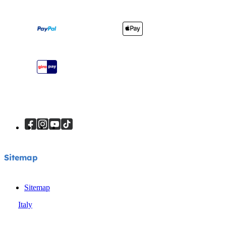
Manuali di istruzioni
Cerca i punti vendita
Marsupi
Mappa del sito
Registra il tuo prodotto
Viaggi sicuri
Sitemap
Sitemap
Italy
© Joie 2026 | Tutti i diritti riservati.