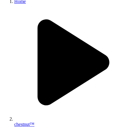
Home
chestnut™