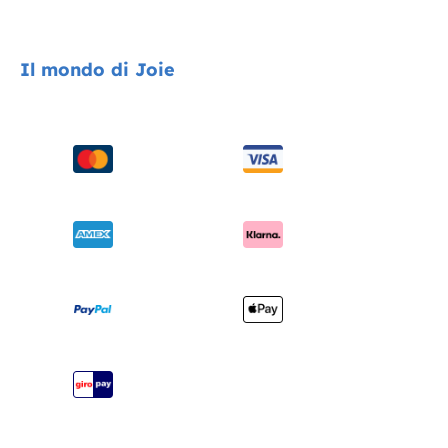
Encore System
Contatti
Il mondo di Joie
Seggiolini auto
FAQ
Passeggini
Compatibilità dei prodotti
Chi siamo
Seggioloni
Spedizione e resi
Chiedi i-Size
Sdraiette e altalene
Garanzia
Riconoscimenti
Lettini e culle
Manuali di istruzioni
Cerca i punti vendita
Marsupi
Mappa del sito
Registra il tuo prodotto
Viaggi sicuri