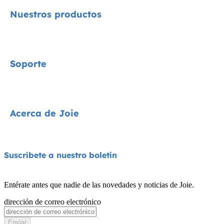
Nuestros productos
Signature
Soporte
Cycle Collection
Sillas de coche
Contacta con nosotros
Acerca de Joie
Cochecitos
Preguntas frecuentes
Tronas
Compatibilidad de los productos
Quiénes somos
Suscríbete a nuestro boletín
Columpios y hamacas
Garantía
Premios
Cunas
Entérate antes que nadie de las novedades y noticias de Joie.
Manuales de instrucciones
Buscar tiendas
dirección de correo electrónico
Portabebés
Sitemap
Registra tu producto
Enviar