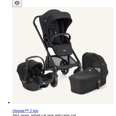
chrome™ 2 trio
4in1 pram, infant car seat and carry cot