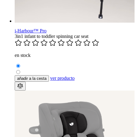
i-Harbour™ Pro
3in1 infant to toddler spinning car seat
en stock
ver producto
añadir a la cesta