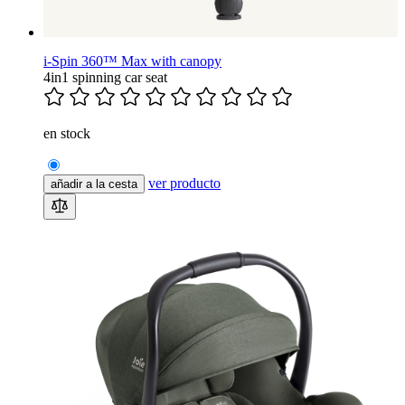
i-Spin 360™ Max with canopy
4in1 spinning car seat
en stock
ver producto
añadir a la cesta