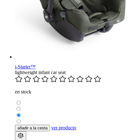
i-Starter™
lightweight infant car seat
en stock
ver producto
añadir a la cesta