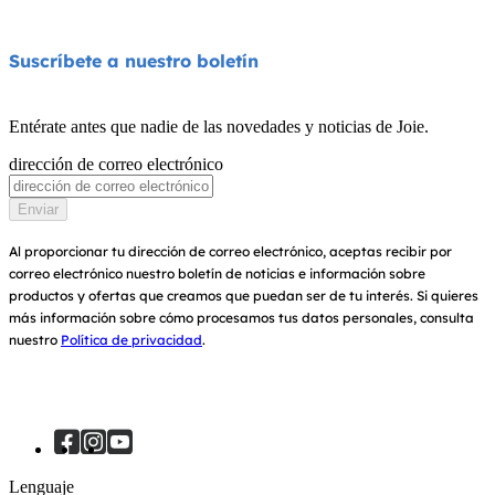
Tronas
Compatibilidad de los productos
Quiénes somos
Suscríbete a nuestro boletín
Columpios y hamacas
Garantía
Premios
Cunas
Entérate antes que nadie de las novedades y noticias de Joie.
Manuales de instrucciones
Buscar tiendas
dirección de correo electrónico
Portabebés
Sitemap
Registra tu producto
Enviar
Al proporcionar tu dirección de correo electrónico, aceptas recibir por
correo electrónico nuestro boletín de noticias e información sobre
productos y ofertas que creamos que puedan ser de tu interés.
Si quieres
más información sobre cómo procesamos tus datos personales, consulta
nuestro
Política de privacidad
.
Lenguaje