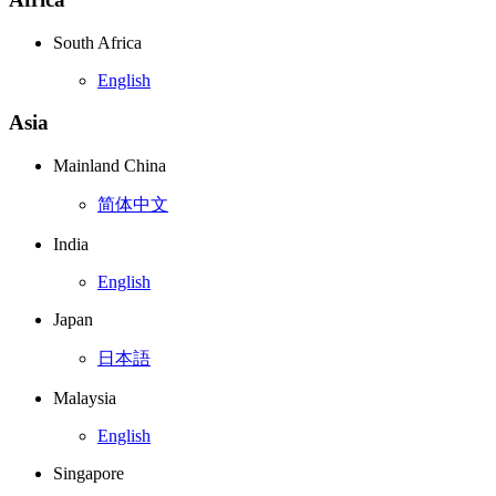
South Africa
English
Asia
Mainland China
简体中文
India
English
Japan
日本語
Malaysia
English
Singapore