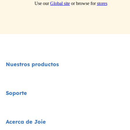
Use our
Global site
or browse for
stores
Nuestros productos
Signature
Soporte
Cycle Collection
Sillas de coche
Contacta con nosotros
Acerca de Joie
Cochecitos
Preguntas frecuentes