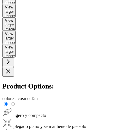
image
View
larger
image
View
larger
image
View
larger
image
View
larger
image
Product Options:
colores:
cosmo Tan
ligero y compacto
plegado plano y se mantiene de pie solo