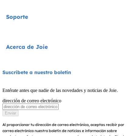
Signature
Soporte
Cycle Collection
Sillas de coche
Contacta con nosotros
Acerca de Joie
Cochecitos
Preguntas frecuentes
Tronas
Compatibilidad de los productos
Quiénes somos
Suscríbete a nuestro boletín
Columpios y hamacas
Garantía
Premios
Cunas
Entérate antes que nadie de las novedades y noticias de Joie.
Manuales de instrucciones
Buscar tiendas
dirección de correo electrónico
Portabebés
Sitemap
Registra tu producto
Enviar
Al proporcionar tu dirección de correo electrónico, aceptas recibir por
correo electrónico nuestro boletín de noticias e información sobre