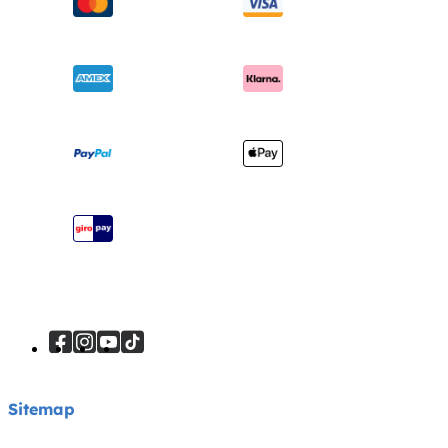
Seggioloni
Spedizione e resi
Chiedi i-Size
Sdraiette e altalene
Garanzia
Riconoscimenti
Lettini e culle
Manuali di istruzioni
Cerca i punti vendita
Marsupi
Mappa del sito
Registra il tuo prodotto
Viaggi sicuri
Sitemap