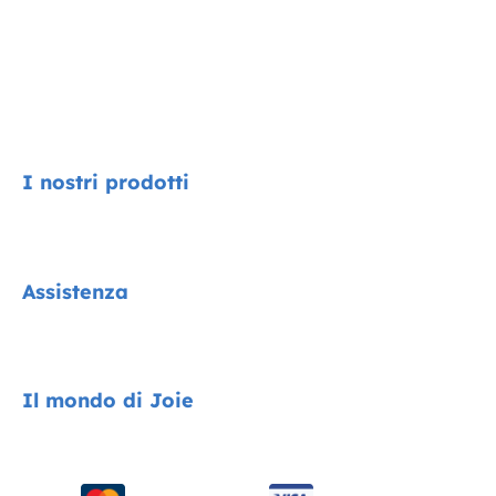
I nostri prodotti
Signature
Assistenza
Collezione Cycle
Encore System
Contatti
Il mondo di Joie
Seggiolini auto
FAQ
Passeggini
Compatibilità dei prodotti
Chi siamo