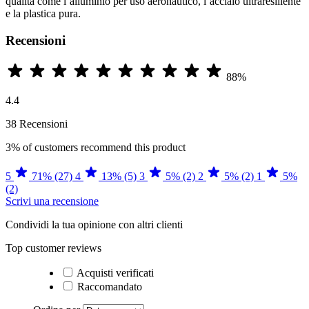
qualità come l’alluminio per uso aeronautico, l’acciaio ultraresiliente
e la plastica pura.
Recensioni
88%
4.4
38 Recensioni
3%
of customers recommend this product
5
71% (27)
4
13% (5)
3
5% (2)
2
5% (2)
1
5%
(2)
Scrivi una recensione
Condividi la tua opinione con altri clienti
Top customer reviews
Acquisti verificati
Raccomandato