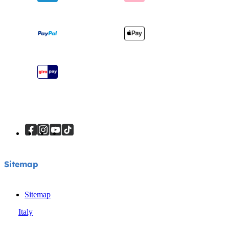
Lettini e culle
Manuali di istruzioni
Cerca i punti vendita
Marsupi
Mappa del sito
Registra il tuo prodotto
Viaggi sicuri
Sitemap
Sitemap
Italy
© Joie 2026 | Tutti i diritti riservati.