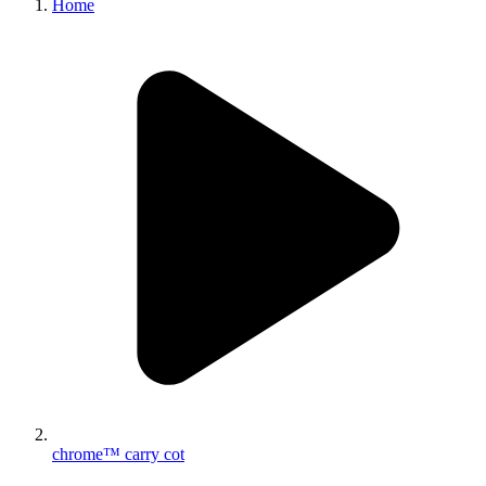
Home
chrome™ carry cot