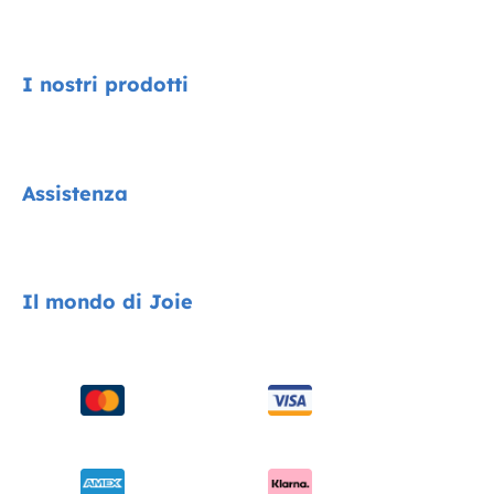
I nostri prodotti
Signature
Assistenza
Collezione Cycle
Encore System
Contatti
Il mondo di Joie
Seggiolini auto
FAQ
Passeggini
Compatibilità dei prodotti
Chi siamo
Seggioloni
Spedizione e resi
Chiedi i-Size
Sdraiette e altalene
Garanzia
Riconoscimenti