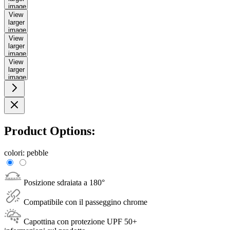
image
View
larger
image
View
larger
image
View
larger
image
Product Options:
colori:
pebble
Posizione sdraiata a 180°
Compatibile con il passeggino chrome
Capottina con protezione UPF 50+