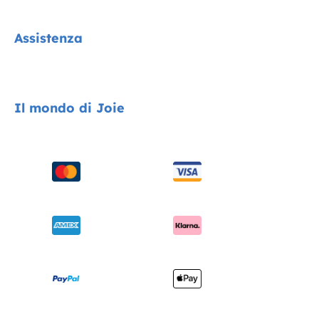
Signature
Assistenza
Collezione Cycle
Encore System
Contatti
Il mondo di Joie
Seggiolini auto
FAQ
Passeggini
Compatibilità dei prodotti
Chi siamo
Seggioloni
Spedizione e resi
Chiedi i-Size
Sdraiette e altalene
Garanzia
Riconoscimenti
Lettini e culle
Manuali di istruzioni
Cerca i punti vendita
Marsupi
Mappa del sito
Registra il tuo prodotto
Viaggi sicuri