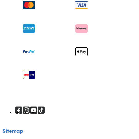
Chi siamo
Seggioloni
Spedizione e resi
Chiedi i-Size
Sdraiette e altalene
Garanzia
Riconoscimenti
Lettini e culle
Manuali di istruzioni
Cerca i punti vendita
Marsupi
Mappa del sito
Registra il tuo prodotto
Viaggi sicuri
Sitemap