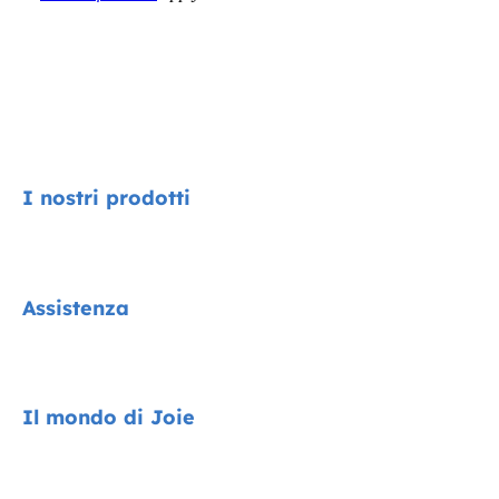
I nostri prodotti
Signature
Assistenza
Collezione Cycle
Encore System
Contatti
Il mondo di Joie
Seggiolini auto
FAQ
Passeggini
Compatibilità dei prodotti