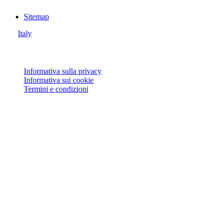
Sitemap
Italy
© Joie 2026 | Tutti i diritti riservati.
Informativa sulla privacy
Informativa sui cookie
Termini e condizioni