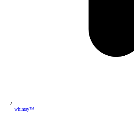
whimsy™