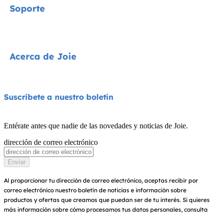
Soporte
Cycle Collection
Sillas de coche
Contacta con nosotros
Acerca de Joie
Cochecitos
Preguntas frecuentes
Tronas
Compatibilidad de los productos
Quiénes somos
Suscríbete a nuestro boletín
Columpios y hamacas
Garantía
Premios
Cunas
Entérate antes que nadie de las novedades y noticias de Joie.
Manuales de instrucciones
Buscar tiendas
dirección de correo electrónico
Portabebés
Sitemap
Registra tu producto
Enviar
Al proporcionar tu dirección de correo electrónico, aceptas recibir por
correo electrónico nuestro boletín de noticias e información sobre
productos y ofertas que creamos que puedan ser de tu interés.
Si quieres
más información sobre cómo procesamos tus datos personales, consulta