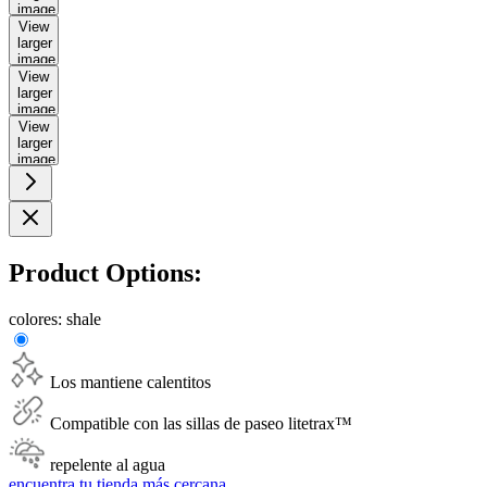
image
View
larger
image
View
larger
image
View
larger
image
Product Options:
colores:
shale
Los mantiene calentitos
Compatible con las sillas de paseo litetrax™
repelente al agua
encuentra tu tienda más cercana