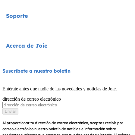
Signature
Soporte
Cycle Collection
Sillas de coche
Contacta con nosotros
Acerca de Joie
Cochecitos
Preguntas frecuentes
Tronas
Compatibilidad de los productos
Quiénes somos
Suscríbete a nuestro boletín
Columpios y hamacas
Garantía
Premios
Cunas
Entérate antes que nadie de las novedades y noticias de Joie.
Manuales de instrucciones
Buscar tiendas
dirección de correo electrónico
Portabebés
Sitemap
Registra tu producto
Enviar
Al proporcionar tu dirección de correo electrónico, aceptas recibir por
correo electrónico nuestro boletín de noticias e información sobre
productos y ofertas que creamos que puedan ser de tu interés.
Si quieres