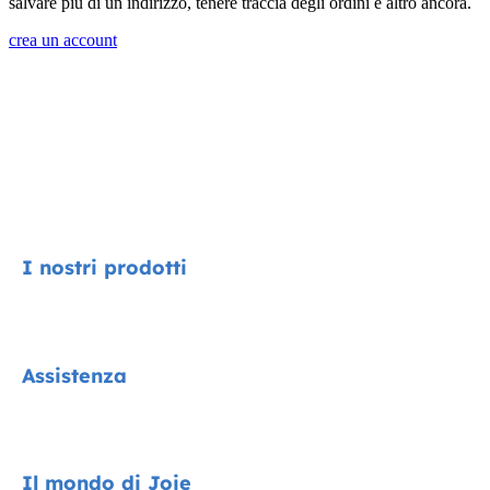
salvare più di un indirizzo, tenere traccia degli ordini e altro ancora.
crea un account
I nostri prodotti
Signature
Assistenza
Collezione Cycle
Encore System
Contatti
Il mondo di Joie