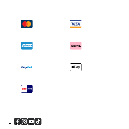
Seggiolini auto
FAQ
Passeggini
Compatibilità dei prodotti
Chi siamo
Seggioloni
Spedizione e resi
Chiedi i-Size
Sdraiette e altalene
Garanzia
Riconoscimenti
Lettini e culle
Manuali di istruzioni
Cerca i punti vendita
Marsupi
Mappa del sito
Registra il tuo prodotto
Viaggi sicuri