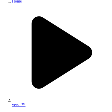
Home
versiti™