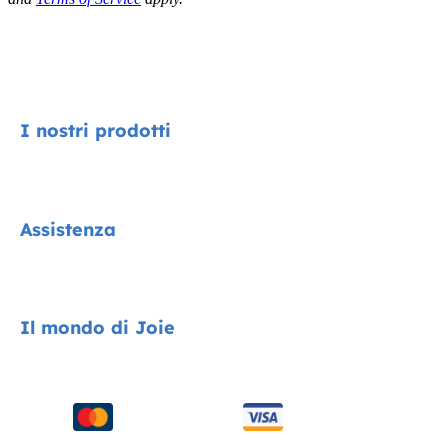
I nostri prodotti
Signature
Assistenza
Collezione Cycle
Encore System
Contatti
Il mondo di Joie
Seggiolini auto
FAQ
Passeggini
Compatibilità dei prodotti
Chi siamo
Seggioloni
Spedizione e resi