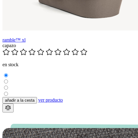
ramble™ xl
capazo
en stock
ver producto
añadir a la cesta