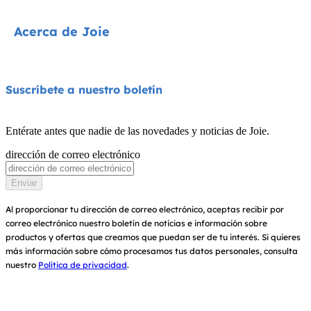
Sillas de coche
Contacta con nosotros
Acerca de Joie
Cochecitos
Preguntas frecuentes
Tronas
Compatibilidad de los productos
Quiénes somos
Suscríbete a nuestro boletín
Columpios y hamacas
Garantía
Premios
Cunas
Entérate antes que nadie de las novedades y noticias de Joie.
Manuales de instrucciones
Buscar tiendas
dirección de correo electrónico
Portabebés
Sitemap
Registra tu producto
Enviar
Al proporcionar tu dirección de correo electrónico, aceptas recibir por
correo electrónico nuestro boletín de noticias e información sobre
productos y ofertas que creamos que puedan ser de tu interés.
Si quieres
más información sobre cómo procesamos tus datos personales, consulta
nuestro
Política de privacidad
.